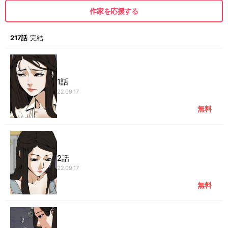
作家を応援する
217話
完結
1話
22.09.17
無料
2話
22.09.17
無料