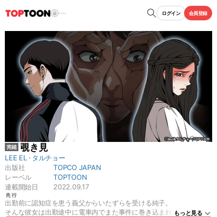
ログイン
会員登録
覗き見
LEE EL
タルチョー
出版社
TOPCO JAPAN
レーベル
TOPTOON
連載開始日
2022.09.17
出勤前に認知症を患う義父からいたずらを受ける純子。
そんな彼女は出勤途中に電車内でまた事件に巻き込まれる。
もっと見る