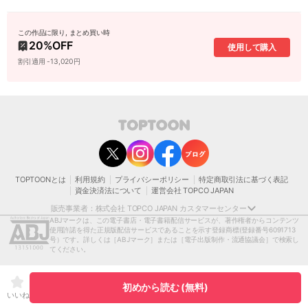
この作品に限り, まとめ買い時
20
%OFF
使用して購入
割引適用 -13,020円
contact@toptoon.jp
カスタマーセンター受付時間 10：30～13：00、14：00～18：30（土・日・祝日は
除く）
営業時間外にいただいたお問い合わせは、翌営業日以降にご対応いたしますことをご
了承ください。
TOPTOONとは
利用規約
プライバシーポリシー
特定商取引法に基づく表記
モバイルやパソコンの迷惑メール対策等により、弊社からお送りするメールが正しく
資金決済法について
運営会社 TOPCO JAPAN
届かない場合がございます。
お手数おかけいたしますが、迷惑メールフィルターの解除、または以下のドメインを
販売事業者：株式会社 TOPCO JAPAN カスタマーセンター
受信できるよう設定をお願い申し上げます。
ABJマークは、この電子書店・電子書籍配信サービスが、著作権者からコンテンツ
@toptoon.jp
使用許諾を得た正規版配信サービスであることを示す登録商標
(登録番号6091713
著作権者または当社の許諾を得ずにコンテンツの一部または全部を 複製、転載、送
号）です。詳しくは［ABJマーク］または［電子出版制作・流通協議会］で検索し
信、放送、配布、貸与、翻訳、変造することは、 著作権侵害となり、著作権法に基づ
てください。
いて法的に罰せられることがあります。
[日本語表記］〒150-0012 東京都渋谷区広尾1-1-39恵比寿プライムスクエアタワー13
階
初めから読む (無料)
[英語表記］Ebisu Prime Square Tower 13F 1-1-39,Hiro, Shibuya-ku, Tokyo, 150-
いいね
0012 JAPAN