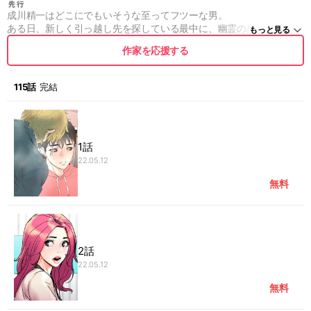
成川精一はどこにでもいそうな至ってフツーな男。
ある日、新しく引っ越し先を探している最中に、幽霊の感見翔と出会
もっと見る
う。
作家を応援する
その出会いが第二の人生の幕開けとなることに。
人気ホストで不動のNo1だった翔から、特殊な能力を受け取る。
それによって精一は生まれ変わっていくのだが…
115話
完結
1話
22.05.12
無料
2話
22.05.12
無料