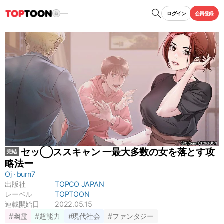
ログイン
会員登録
セッ◯ススキャン ー最大多数の女を落とす攻
略法ー
Oj
burn7
出版社
TOPCO JAPAN
レーベル
TOPTOON
連載開始日
2022.05.15
#幽霊
#超能力
#現代社会
#ファンタジー