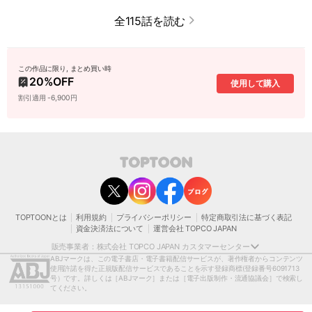
全115話を読む
この作品に限り, まとめ買い時
20
%OFF
使用して購入
割引適用 -6,900円
contact@toptoon.jp
カスタマーセンター受付時間 10：30～13：00、14：00～18：30（土・日・祝日は
除く）
営業時間外にいただいたお問い合わせは、翌営業日以降にご対応いたしますことをご
了承ください。
TOPTOONとは
利用規約
プライバシーポリシー
特定商取引法に基づく表記
モバイルやパソコンの迷惑メール対策等により、弊社からお送りするメールが正しく
資金決済法について
運営会社 TOPCO JAPAN
届かない場合がございます。
お手数おかけいたしますが、迷惑メールフィルターの解除、または以下のドメインを
販売事業者：株式会社 TOPCO JAPAN カスタマーセンター
受信できるよう設定をお願い申し上げます。
ABJマークは、この電子書店・電子書籍配信サービスが、著作権者からコンテンツ
@toptoon.jp
使用許諾を得た正規版配信サービスであることを示す登録商標
(登録番号6091713
著作権者または当社の許諾を得ずにコンテンツの一部または全部を 複製、転載、送
号）です。詳しくは［ABJマーク］または［電子出版制作・流通協議会］で検索し
信、放送、配布、貸与、翻訳、変造することは、 著作権侵害となり、著作権法に基づ
てください。
いて法的に罰せられることがあります。
[日本語表記］〒150-0012 東京都渋谷区広尾1-1-39恵比寿プライムスクエアタワー13