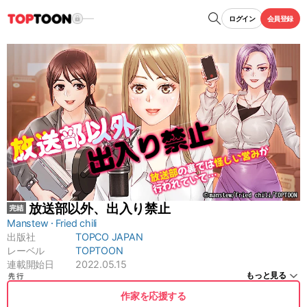
ログイン
会員登録
放送部以外、出入り禁止
Manstew
Fried chili
出版社
TOPCO JAPAN
レーベル
TOPTOON
連載開始日
2022.05.15
もっと見る
作家を応援する