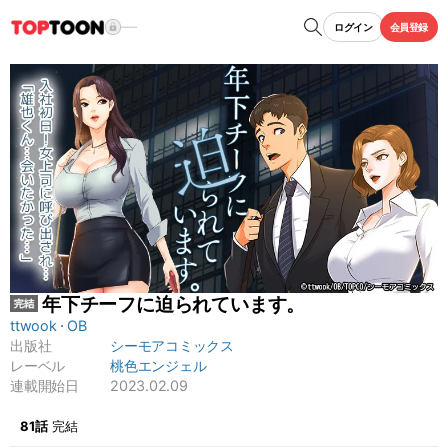
ログイン
会員登録
年下チーフに迫られています。
ttwook
OB
出版社
シーモアコミックス
レーベル
桃色エンジェル
連載開始日
2023.02.09
もっと見る
81話
完結