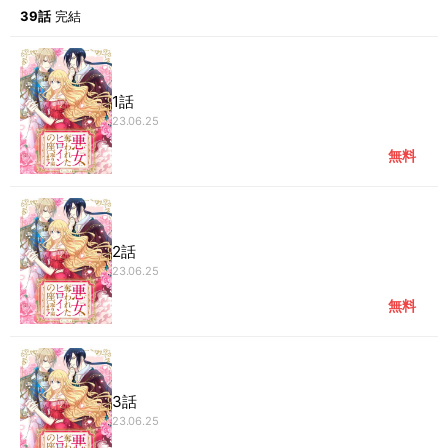
しかし悪女ロザリーの呪いにより、体が入れ替わってしまう！
39話
完結
幸せだった日々は一変、彼女の犯した罪を着せられ、王宮を追い出さ
れる。
『これは本当の私じゃない、元の体に戻りたい！』
そんな絶望のなか出会ったのは美しい商人ラウル。
1話
彼の協力を得て、ソフィアの逆襲が始まる──！
23.06.25
奪われたのならすべて取り返す、大逆転ロマンスファンタジー！
無料
2話
23.06.25
無料
3話
23.06.25