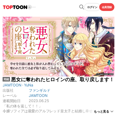
ログイン
会員登録
悪女に奪われたヒロインの座、取り戻します！
JAMTOON
YuNa
出版社
ファンギルド
レーベル
JAMTOON
連載開始日
2023.06.25
「私の体を返して！！」
令嬢ソフィアは最愛のアルフレッド皇太子と結婚し幸せになるはず、
もっと見る
だった…