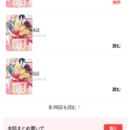
無料
4話
23.06.25
読む
5話
23.06.25
読む
全39話を読む
全話まとめ買いで
購入