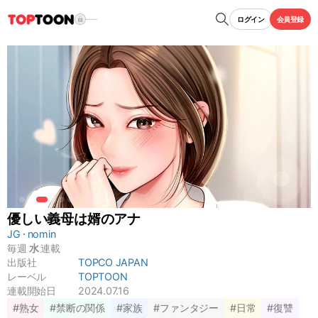
ログイン
会員登録
優しい義母は婿のアナ
JG
nomin
毎週
水
連載
出版社
TOPCO JAPAN
レーベル
TOPTOON
連載開始日
2024.07.16
#熟女
#禁断の関係
#家族
#ファンタジー
#日常
#復讐