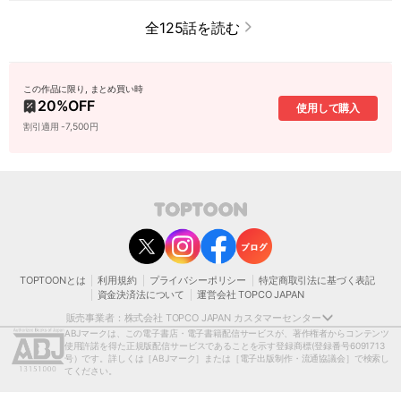
全125話を読む
この作品に限り, まとめ買い時
20
%OFF
使用して購入
割引適用 -7,500円
contact@toptoon.jp
カスタマーセンター受付時間 10：30～13：00、14：00～18：30（土・日・祝日は
除く）
営業時間外にいただいたお問い合わせは、翌営業日以降にご対応いたしますことをご
了承ください。
TOPTOONとは
利用規約
プライバシーポリシー
特定商取引法に基づく表記
モバイルやパソコンの迷惑メール対策等により、弊社からお送りするメールが正しく
資金決済法について
運営会社 TOPCO JAPAN
届かない場合がございます。
お手数おかけいたしますが、迷惑メールフィルターの解除、または以下のドメインを
販売事業者：株式会社 TOPCO JAPAN カスタマーセンター
受信できるよう設定をお願い申し上げます。
ABJマークは、この電子書店・電子書籍配信サービスが、著作権者からコンテンツ
@toptoon.jp
使用許諾を得た正規版配信サービスであることを示す登録商標
(登録番号6091713
著作権者または当社の許諾を得ずにコンテンツの一部または全部を 複製、転載、送
号）です。詳しくは［ABJマーク］または［電子出版制作・流通協議会］で検索し
信、放送、配布、貸与、翻訳、変造することは、 著作権侵害となり、著作権法に基づ
てください。
いて法的に罰せられることがあります。
[日本語表記］〒150-0012 東京都渋谷区広尾1-1-39恵比寿プライムスクエアタワー13