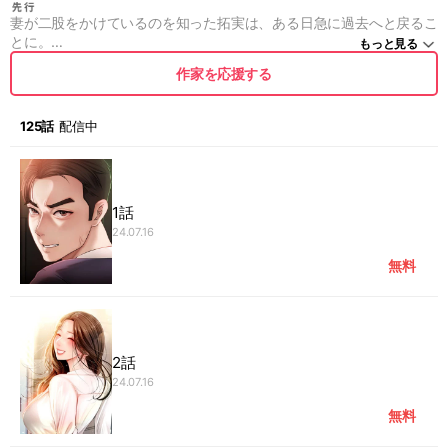
妻が二股をかけているのを知った拓実は、ある日急に過去へと戻るこ
とに。
もっと見る
拓実は実の息子のように接してくれた義母の秘密を利用し、妻に復讐
作家を応援する
を試みるのだが…
｢拓実くん、こんなのダメよ…｣
125話
配信中
1話
24.07.16
無料
2話
24.07.16
無料