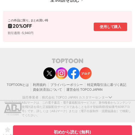
この作品に限り, まとめ買い時
20
%OFF
使用して購入
割引適用 -5,940円
contact@toptoon.jp
カスタマーセンター受付時間 10：30～13：00、14：00～18：30（土・日・祝日は
除く）
営業時間外にいただいたお問い合わせは、翌営業日以降にご対応いたしますことをご
了承ください。
TOPTOONとは
利用規約
プライバシーポリシー
特定商取引法に基づく表記
モバイルやパソコンの迷惑メール対策等により、弊社からお送りするメールが正しく
資金決済法について
運営会社 TOPCO JAPAN
届かない場合がございます。
お手数おかけいたしますが、迷惑メールフィルターの解除、または以下のドメインを
販売事業者：株式会社 TOPCO JAPAN カスタマーセンター
受信できるよう設定をお願い申し上げます。
ABJマークは、この電子書店・電子書籍配信サービスが、著作権者からコンテンツ
@toptoon.jp
使用許諾を得た正規版配信サービスであることを示す登録商標
(登録番号6091713
著作権者または当社の許諾を得ずにコンテンツの一部または全部を 複製、転載、送
号）です。詳しくは［ABJマーク］または［電子出版制作・流通協議会］で検索し
信、放送、配布、貸与、翻訳、変造することは、 著作権侵害となり、著作権法に基づ
てください。
いて法的に罰せられることがあります。
[日本語表記］〒150-0012 東京都渋谷区広尾1-1-39恵比寿プライムスクエアタワー13
階
初めから読む (無料)
[英語表記］Ebisu Prime Square Tower 13F 1-1-39,Hiro, Shibuya-ku, Tokyo, 150-