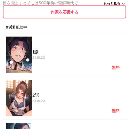
目を覚ますとそこは500年前の朝鮮時代で
もっと見る
何やら怪しい笠子帽が喋ってる!?
作家を応援する
99話
配信中
1話
24.10.23
無料
2話
24.10.23
無料