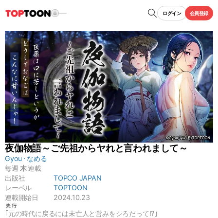
ログイン
会員登録
夜伽物語～ご先祖からヤれと言われまして～
Gyou
なめる
毎週
木
連載
出版社
TOPCO JAPAN
レーベル
TOPTOON
連載開始日
2024.10.23
｢元の時代に戻るには未亡人と営みをシろだって!?｣