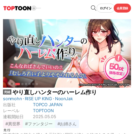
ログイン
会員登録
やり直しハンターのハーレム作り
sonmohn
RISE UP KING
NoonJak
出版社
TOPCO JAPAN
レーベル
TOPTOON
連載開始日
2025.05.05
#異世界
#ファンタジー
#お姉さん