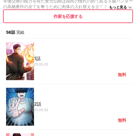
等価交換の能力を得た倉元弘樹は国民の憧れの的であるＳ級ハンター
の高橋勇作の全てを奪うために肉体の入れ替えを企てる。俺の体が欲
もっと見る
しいって？若さのほうが価値があるのに…
作家を応援する
58話
完結
1話
25.05.05
無料
2話
25.05.05
無料