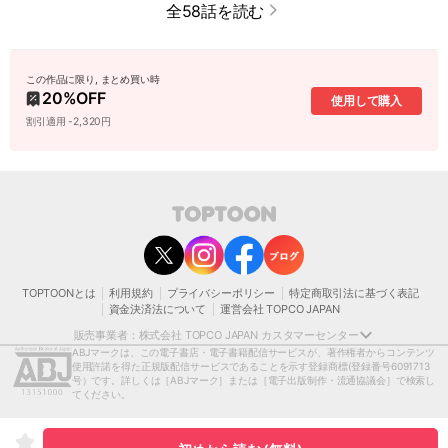
全58話を読む
この作品に限り, まとめ買い時
20
%OFF
使用して購入
割引適用 -2,320円
contact@toptoon.jp
カスタマーセンター受付時間 10：30～13：00、14：00～18：30（土・日・祝日は
除く）
営業時間外にいただいたお問い合わせは、翌営業日以降にご対応いたしますことをご
了承ください。
TOPTOONとは
利用規約
プライバシーポリシー
特定商取引法に基づく表記
モバイルやパソコンの迷惑メール対策等により、弊社からお送りするメールが正しく
資金決済法について
運営会社 TOPCO JAPAN
届かない場合がございます。
お手数おかけいたしますが、迷惑メールフィルターの解除、または以下のドメインを
販売事業者：株式会社 TOPCO JAPAN カスタマーセンター
受信できるよう設定をお願い申し上げます。
ABJマークは、この電子書店・電子書籍配信サービスが、著作権者からコンテンツ
@toptoon.jp
使用許諾を得た正規版配信サービスであることを示す登録商標
(登録番号6091713
著作権者または当社の許諾を得ずにコンテンツの一部または全部を 複製、転載、送
号）です。詳しくは［ABJマーク］または［電子出版制作・流通協議会］で検索し
信、放送、配布、貸与、翻訳、変造することは、 著作権侵害となり、著作権法に基づ
てください。
いて法的に罰せられることがあります。
[日本語表記］〒150-0012 東京都渋谷区広尾1-1-39恵比寿プライムスクエアタワー13
階