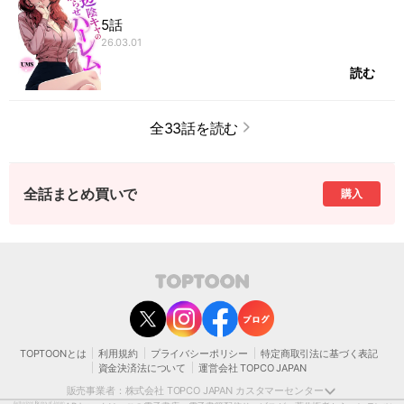
5話
26.03.01
読む
全33話を読む
全話まとめ買いで
購入
contact@toptoon.jp
カスタマーセンター受付時間 10：30～13：00、14：00～18：30（土・日・祝日は
除く）
営業時間外にいただいたお問い合わせは、翌営業日以降にご対応いたしますことをご
了承ください。
TOPTOONとは
利用規約
プライバシーポリシー
特定商取引法に基づく表記
モバイルやパソコンの迷惑メール対策等により、弊社からお送りするメールが正しく
資金決済法について
運営会社 TOPCO JAPAN
届かない場合がございます。
お手数おかけいたしますが、迷惑メールフィルターの解除、または以下のドメインを
販売事業者：株式会社 TOPCO JAPAN カスタマーセンター
受信できるよう設定をお願い申し上げます。