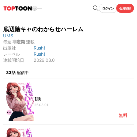
ログイン
会員登録
底辺陰キャのわからせハーレム
UMS
毎週
非定期
連載
出版社
Rush!
レーベル
Rush!
連載開始日
2026.03.01
もっと見る
33話
配信中
1話
26.03.01
無料