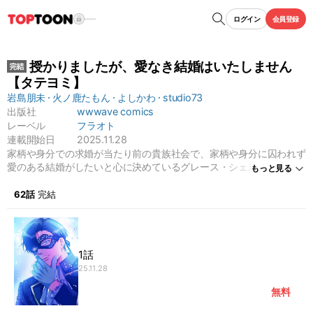
ログイン
会員登録
授かりましたが、愛なき結婚はいたしません
【タテヨミ】
岩島朋未
火ノ鹿たもん
よしかわ
studio73
出版社
wwwave comics
レーベル
フラオト
連載開始日
2025.11.28
家柄や身分での求婚が当たり前の貴族社会で、家柄や身分に囚われず
愛のある結婚がしたいと心に決めているグレース・シェルグレイヴ。
もっと見る
ある時参加した仮面パーティーで、同じ価値観を持つ男性・アランと
出会う。意気投合した2人はそのままロマンチックな一夜を過ごし、
62話
完結
子どもを身籠るが…。なんとアランの正体は、シェルグレイヴ家の宿
敵・ウォード家の息子だった。子どもを利用されるわけにはいかない
グレースに、積極的に迫るアラン。すべては跡取りのため？それとも
愛…？不器用すぎる2人が紡ぐ手探りの愛の物語。
1話
25.11.28
無料