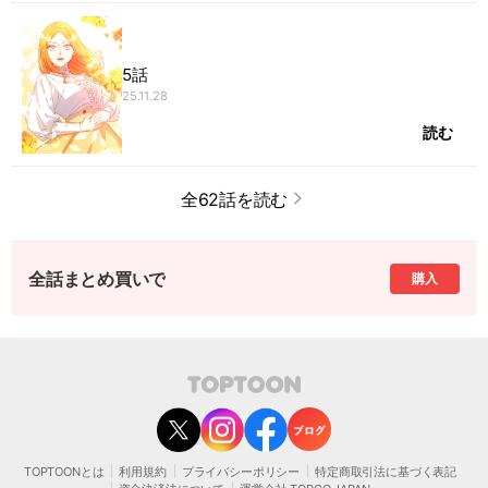
5話
25.11.28
読む
全62話を読む
全話まとめ買いで
購入
contact@toptoon.jp
カスタマーセンター受付時間 10：30～13：00、14：00～18：30（土・日・祝日は
除く）
営業時間外にいただいたお問い合わせは、翌営業日以降にご対応いたしますことをご
了承ください。
TOPTOONとは
利用規約
プライバシーポリシー
特定商取引法に基づく表記
モバイルやパソコンの迷惑メール対策等により、弊社からお送りするメールが正しく