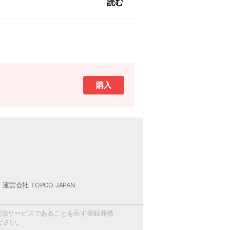
読む
購入
は除く）
承ください。
運営会社 TOPCO JAPAN
場合がございます。
定をお願い申し上げます。
配信サービスであることを示す登録商標
ることは、 著作権侵害となり、著作権法に
ださい。