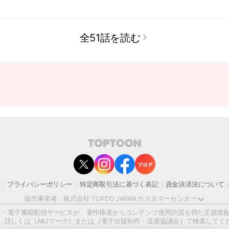
全51話を読む
contact@toptoon.jp
マーセンター受付時間 10：30～13：00、14：00～18：30（土・日・祝日
にいただいたお問い合わせは、翌営業日以降にご対応いたしますことをご了
プライバシーポリシー
特定商取引法に基づく表記
資金決済法について
ンの迷惑メール対策等により、弊社からお送りするメールが正しく届かない
が、迷惑メールフィルターの解除、または以下のドメインを受信できるよう設
販売事業者：株式会社 TOPCO JAPAN カスタマーセンター
@toptoon.jp
書店・電子書籍配信サービスが、著作権者からコンテンツ使用許諾を得た正規版
ンツの一部または全部を 複製、転載、送信、放送、配布、貸与、翻訳、変造す
）です。詳しくは［ABJマーク］または［電子出版制作・流通協議会］で検索してく
基づいて法的に罰せられることがあります。