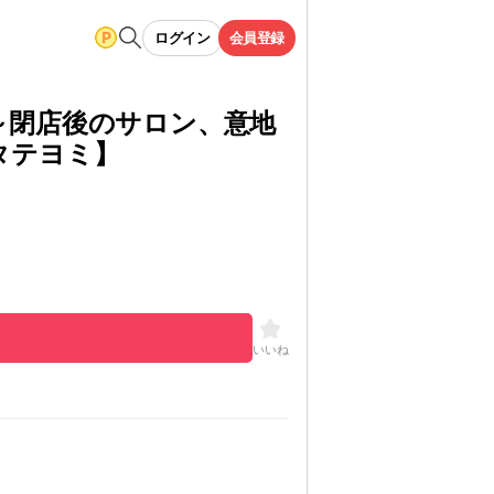
ログイン
会員登録
～閉店後のサロン、意地
タテヨミ】
モ
もっと見る
いいね