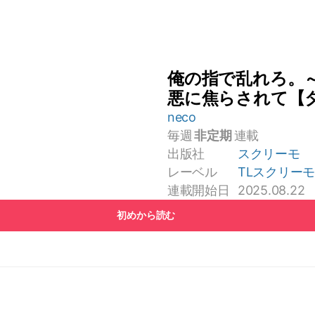
俺の指で乱れろ。
悪に焦らされて【
neco
毎週
非定期
連載
出版社
スクリーモ
レーベル
TLスクリー
連載開始日
2025.08.22
初めから読む