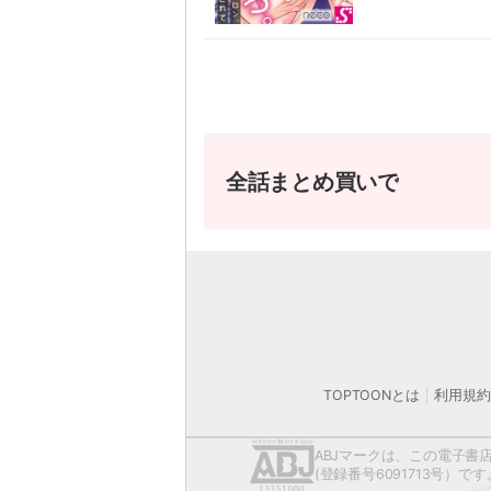
全話まとめ買いで
カスタ
営業時間外
TOPTOONとは
利用規約
モバイルやパソコ
お手数おかけいたします
ABJマークは、この電子
著作権者または当社の許諾を得ずにコンテ
(登録番号6091713号