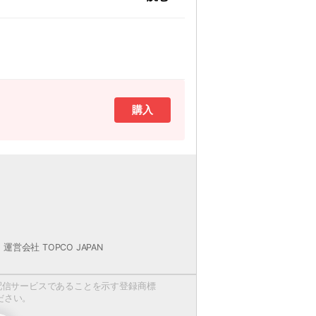
購入
は除く）
承ください。
運営会社 TOPCO JAPAN
場合がございます。
定をお願い申し上げます。
配信サービスであることを示す登録商標
ることは、 著作権侵害となり、著作権法に
ださい。