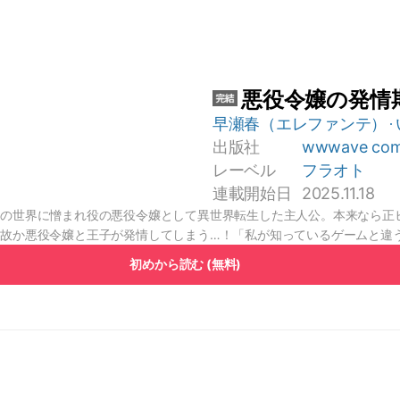
悪役令嬢の発情
早瀬春（エレファンテ）
出版社
wwwave com
レーベル
フラオト
連載開始日
2025.11.18
』の世界に憎まれ役の悪役令嬢として異世界転生した主人公。本来なら正
故か悪役令嬢と王子が発情してしまう…！「私が知っているゲームと違
！
初めから読む (無料)