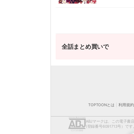
全話まとめ買いで
カスタ
営業時間外
TOPTOONとは
利用規約
モバイルやパソコ
お手数おかけいたします
ABJマークは、この電子
著作権者または当社の許諾を得ずにコンテ
(登録番号6091713号