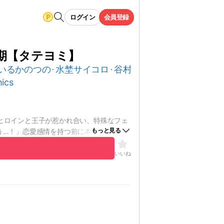
ログイン
会員登録
期【タテヨミ】
いるかのつの
水埜サイコロ
谷村二十円
studio73
ics
ヒロインと王子が惹かれ合い、特殊なフェ
もっと見る
う…！」恋愛感情を持つ前に本能的にカラ
いいね