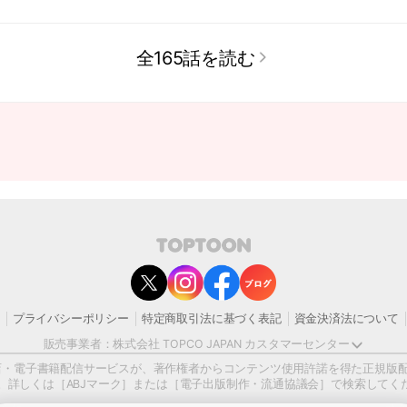
全165話を読む
contact@toptoon.jp
マーセンター受付時間 10：30～13：00、14：00～18：30（土・日・祝日
にいただいたお問い合わせは、翌営業日以降にご対応いたしますことをご了
プライバシーポリシー
特定商取引法に基づく表記
資金決済法について
ンの迷惑メール対策等により、弊社からお送りするメールが正しく届かない
が、迷惑メールフィルターの解除、または以下のドメインを受信できるよう設
販売事業者：株式会社 TOPCO JAPAN カスタマーセンター
@toptoon.jp
書店・電子書籍配信サービスが、著作権者からコンテンツ使用許諾を得た正規版
ンツの一部または全部を 複製、転載、送信、放送、配布、貸与、翻訳、変造す
）です。詳しくは［ABJマーク］または［電子出版制作・流通協議会］で検索してく
基づいて法的に罰せられることがあります。