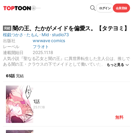
ログイン
会員登録
闇の王、たかがメイドを偏愛ス。【タテヨミ】
桜戯つかさ
たもん
Mid
studio73
出版社
wwwave comics
レーベル
フラオト
連載開始日
2025.11.18
人気小説『聖なる乙女と闇の王』に異世界転生した主人公は、推しで
ある闇の王・クラウスの下でメイドとして働いていた。本来なら正ヒ
もっと見る
ロインである聖女によって、闇の呪いと孤独に苦しむクラウスは救わ
れる。しかし、この世界には何故か聖女が存在しなくて…。どうにか
65話
完結
して呪いから解き放ってあげたい、そんな想いでクラウスを訪ねると
――「贄となる覚悟はできているのだろうな？」荒い息遣い、熱く火
照ったカラダで押し倒されて…。もしかして、闇の呪いが暴走して
る!?
1話
25.11.18
無料