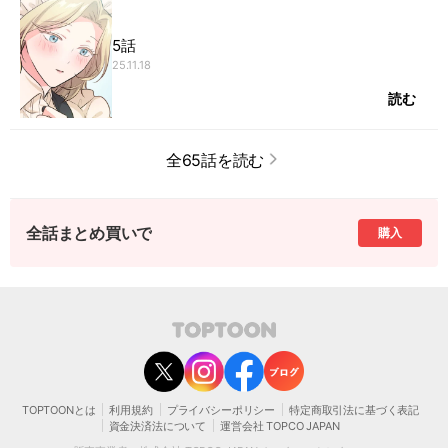
5話
25.11.18
読む
全65話を読む
全話まとめ買いで
購入
contact@toptoon.jp
カスタマーセンター受付時間 10：30～13：00、14：00～18：30（土・日・祝日は
除く）
営業時間外にいただいたお問い合わせは、翌営業日以降にご対応いたしますことをご
了承ください。
TOPTOONとは
利用規約
プライバシーポリシー
特定商取引法に基づく表記
モバイルやパソコンの迷惑メール対策等により、弊社からお送りするメールが正しく
資金決済法について
運営会社 TOPCO JAPAN
届かない場合がございます。
お手数おかけいたしますが、迷惑メールフィルターの解除、または以下のドメインを