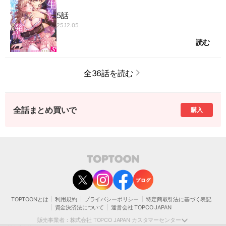
5話
25.12.05
読む
全36話を読む
全話まとめ買いで
購入
contact@toptoon.jp
カスタマーセンター受付時間 10：30～13：00、14：00～18：30（土・日・祝日は
除く）
営業時間外にいただいたお問い合わせは、翌営業日以降にご対応いたしますことをご
了承ください。
TOPTOONとは
利用規約
プライバシーポリシー
特定商取引法に基づく表記
モバイルやパソコンの迷惑メール対策等により、弊社からお送りするメールが正しく
資金決済法について
運営会社 TOPCO JAPAN
届かない場合がございます。
お手数おかけいたしますが、迷惑メールフィルターの解除、または以下のドメインを
販売事業者：株式会社 TOPCO JAPAN カスタマーセンター
受信できるよう設定をお願い申し上げます。