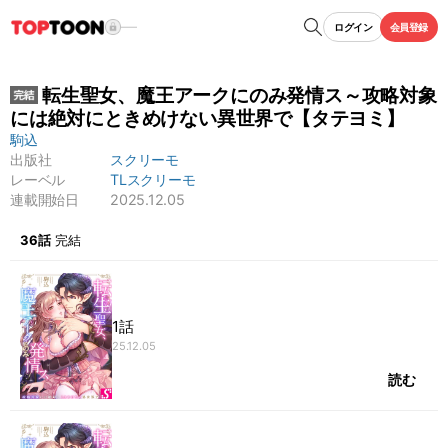
ログイン
会員登録
転生聖女、魔王アークにのみ発情ス～攻略対象
には絶対にときめけない異世界で【タテヨミ】
駒込
出版社
スクリーモ
レーベル
TLスクリーモ
連載開始日
2025.12.05
もっと見る
36話
完結
1話
25.12.05
読む