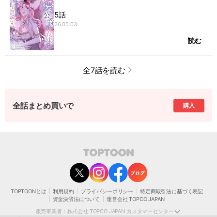
5話
26.05.03
読む
全7話を読む
全話まとめ買いで
購入
contact@toptoon.jp
カスタマーセンター受付時間 10：30～13：00、14：00～18：30（土・日・祝日は
除く）
営業時間外にいただいたお問い合わせは、翌営業日以降にご対応いたしますことをご
了承ください。
TOPTOONとは
利用規約
プライバシーポリシー
特定商取引法に基づく表記
モバイルやパソコンの迷惑メール対策等により、弊社からお送りするメールが正しく
資金決済法について
運営会社 TOPCO JAPAN
届かない場合がございます。
お手数おかけいたしますが、迷惑メールフィルターの解除、または以下のドメインを
販売事業者：株式会社 TOPCO JAPAN カスタマーセンター
受信できるよう設定をお願い申し上げます。