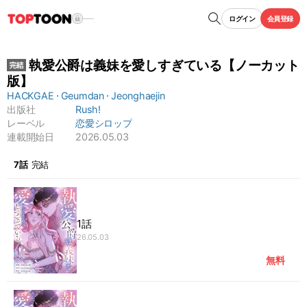
ログイン
会員登録
執愛公爵は義妹を愛しすぎている【ノーカット
版】
HACKGAE
Geumdan
Jeonghaejin
出版社
Rush!
レーベル
恋愛シロップ
連載開始日
2026.05.03
もっと見る
7話
完結
1話
26.05.03
無料