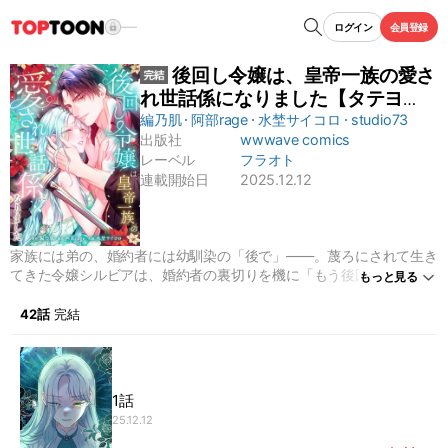
ログイン
会員登録
後回し令嬢は、皇帝一族の愛さ
れ世話係になりました【タテヨ
ミ】
編乃肌
阿部rage
水埜サイコロ
studio73
出版社
wwwave comics
レーベル
フラオト
連載開始日
2025.12.12
家族には弟の、婚約者には幼馴染の「後で」――。蔑ろにされて生き
てきた令嬢シルビアは、婚約者の裏切りを機に「もう後回しは嫌、自
もっと見る
分を最優先に生きる」と決意する。その矢先、王族の隠し子リオンを
救い、彼女の運命は一変！皇帝の弟、”戦闘狂”ウィルハルトに才能を
42話
完結
見出され、宮廷でリオンの世話係となる。初めての「必要とされる」
日々に戸惑うシルビア。冷酷なはずのウィルハルトも、彼女にだけは
熱い執着の眼差しを向けてきて…!?
1話
25.12.12