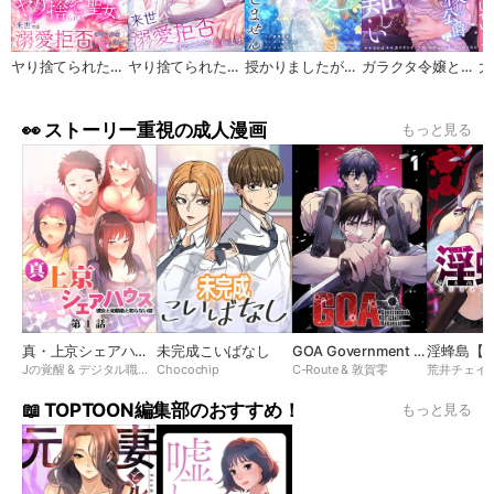
ヤり捨てられた聖女は、来世では溺愛拒否することを誓います【分冊版】
ヤり捨てられた聖女は、来世では溺愛拒否することを誓います【タテヨミ】
授かりましたが、愛なき結婚はいたしません【タテヨミ】
ガラクタ令嬢と花嫁殺し公爵に、愛は難しい。【タテヨミ】
👀 ストーリー重視の成人漫画
もっと見る
真・上京シェアハウス～彼女と幼馴染と知らない奴～【ソフト版】【フルカラー】【タテヨミ】
未完成こいばなし
GOA Government Official Assassin【フルカラー】【タテヨミ】
Jの覚醒 & デジタル職人STUDIO
Chocochip
C-Route & 敦賀零
📖 TOPTOON編集部のおすすめ！
もっと見る