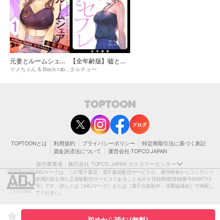
元妻とルームシェア(フルカラー)【全年齢版】
【全年齢版】嘘とセフレ
マメちゃん & Black rabbit
タルチョー
contact@toptoon.jp
カスタマーセンター受付時間 10：30～13：00、14：00～18：30（土・日・祝日は
除く）
営業時間外にいただいたお問い合わせは、翌営業日以降にご対応いたしますことをご
了承ください。
TOPTOONとは
利用規約
プライバシーポリシー
特定商取引法に基づく表記
モバイルやパソコンの迷惑メール対策等により、弊社からお送りするメールが正しく
資金決済法について
運営会社 TOPCO JAPAN
届かない場合がございます。
お手数おかけいたしますが、迷惑メールフィルターの解除、または以下のドメインを
販売事業者：株式会社 TOPCO JAPAN カスタマーセンター
受信できるよう設定をお願い申し上げます。
ABJマークは、この電子書店・電子書籍配信サービスが、著作権者からコンテンツ
@toptoon.jp
使用許諾を得た正規版配信サービスであることを示す登録商標
(登録番号6091713
著作権者または当社の許諾を得ずにコンテンツの一部または全部を 複製、転載、送
号）です。詳しくは［ABJマーク］または［電子出版制作・流通協議会］で検索し
信、放送、配布、貸与、翻訳、変造することは、 著作権侵害となり、著作権法に基づ
てください。
いて法的に罰せられることがあります。
[日本語表記］〒150-0012 東京都渋谷区広尾1-1-39恵比寿プライムスクエアタワー13
階
初めから読む (無料)