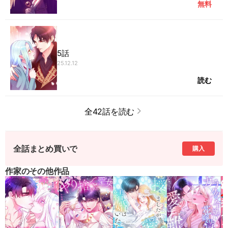
無料
5話
25.12.12
読む
全42話を読む
全話まとめ買いで
購入
作家のその他作品