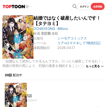
ログイン
会員登録
結婚ではなく破産したいんです！
【タテヨミ】
OCHAYEONG
Bittoru
毎週
非定期
連載
出版社
シーモアコミックス
レーベル
リア×ロマ
スキして?桃色日記
連載開始日
2026.04.17
「結婚なんて絶対してやるもんですか。だったら破産してやるわ！」
両親の突然の死により、巨額の遺産を相続することになった伯爵令嬢
もっと見る
エリザベス。しかし国の法律で女性が財産を相続するには「1年以内
に結婚する」必要があった。両親の死に関与していると疑われる叔
20話
配信中
父・ロナルドは、エリザベスに結婚を強要し、遺産を我が物にしよう
と企む。「だったら1年以内に遺産を全部使い切ってやる！」と決意
し、行動を開始する。そんな時にエリザベスの婚約者と名乗る男が現
れる…貴族令嬢が奔放に駆け抜ける破産に向けたドタバタ・ラブコメ
1話
ディの旅が、今、幕を開ける――！【リア×ロマ in スキして?桃色日
26.04.17
記】