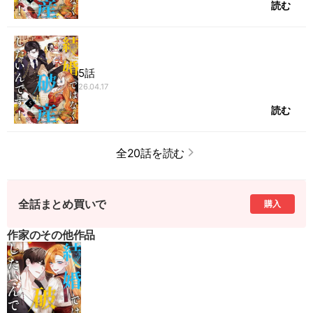
読む
5話
26.04.17
読む
全20話を読む
全話まとめ買いで
購入
作家のその他作品