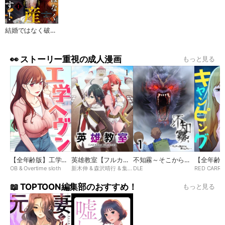
結婚ではなく破産したいんです！(フルカラー)
👀 ストーリー重視の成人漫画
もっと見る
【全年齢版】工学ヘヴン
英雄教室【フルカラー】【タテヨミ】
不知霧～そこから生きては出られない～【フルカラー】【タテヨミ】
OB & Overtime sloth
新木伸 & 森沢晴行 & 集英社 & アップクロス
DLE
RED CARR
📖 TOPTOON編集部のおすすめ！
もっと見る