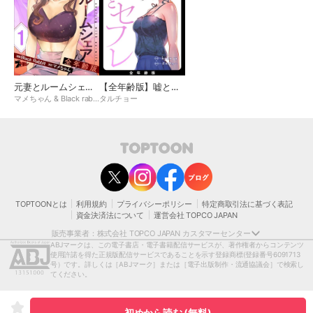
元妻とルームシェア(フルカラー)【全年齢版】
【全年齢版】嘘とセフレ
マメちゃん & Black rabbit
タルチョー
contact@toptoon.jp
カスタマーセンター受付時間 10：30～13：00、14：00～18：30（土・日・祝日は
除く）
営業時間外にいただいたお問い合わせは、翌営業日以降にご対応いたしますことをご
了承ください。
TOPTOONとは
利用規約
プライバシーポリシー
特定商取引法に基づく表記
モバイルやパソコンの迷惑メール対策等により、弊社からお送りするメールが正しく
資金決済法について
運営会社 TOPCO JAPAN
届かない場合がございます。
お手数おかけいたしますが、迷惑メールフィルターの解除、または以下のドメインを
販売事業者：株式会社 TOPCO JAPAN カスタマーセンター
受信できるよう設定をお願い申し上げます。
ABJマークは、この電子書店・電子書籍配信サービスが、著作権者からコンテンツ
@toptoon.jp
使用許諾を得た正規版配信サービスであることを示す登録商標
(登録番号6091713
著作権者または当社の許諾を得ずにコンテンツの一部または全部を 複製、転載、送
号）です。詳しくは［ABJマーク］または［電子出版制作・流通協議会］で検索し
信、放送、配布、貸与、翻訳、変造することは、 著作権侵害となり、著作権法に基づ
てください。
いて法的に罰せられることがあります。
[日本語表記］〒150-0012 東京都渋谷区広尾1-1-39恵比寿プライムスクエアタワー13
階
初めから読む (無料)