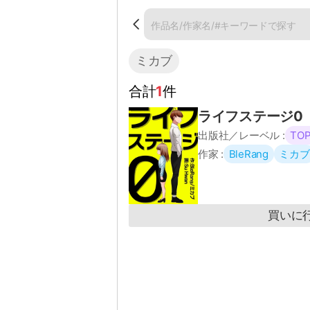
ミカブ
合計
1
件
タイプ
タテ
ライフステージ0
連載情報
完結
出版社／レーベル :
TOP
作家 :
BleRang
ミカブ
作品名
作家名
買いに
ミカブ
声優
ジャンル