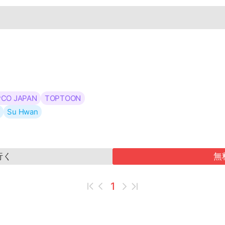
ヨミ
マンガ
アニメ
CO JAPAN
TOPTOON
Su Hwan
行く
無
✕
1