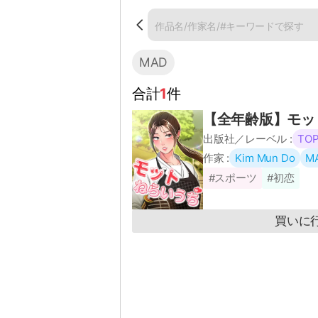
MAD
合計
1
件
タイプ
タテ
【全年齢版】モッ
連載情報
完結
出版社／レーベル :
TOP
作家 :
Kim Mun Do
M
作品名
#スポーツ
#初恋
作家名
買いに
MAD
声優
ジャンル