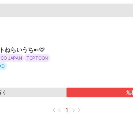
ヨミ
マンガ
アニメ
トねらいうち➸♡
CO JAPAN
TOPTOON
AD
行く
無
✕
1