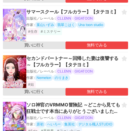
サマースクール【フルカラー】【タテヨミ】
出版社／レーベル :
CLLENN
GIGATOON
作家 :
葉山いずみ
翡翠こはく
Una toon studio
#生存
#ミステリー
買いに行く
無料でみる
セカンドパートナー～回帰した妻は復讐する
～【フルカラー】【タテヨミ】
出版社／レーベル :
CLLENN
GIGATOON
作家 :
Nemeton
のりまき
#姑
買いに行く
無料でみる
ソロ神官のVRMMO冒険記 ～どこから見ても
狂戦士です本当にありがとうございました～
【フルカラー】【タテヨミ】
出版社／レーベル :
CLLENN
GIGATOON
作家 :
原初
へいろー
集英社
デジタル職人STUDIO
#Solo
#異世界
#ファンタジー