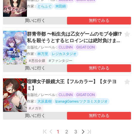
作家 :
とらふぐ
米田錦
買いに行く
無料でみる
群青帝都 〜転生先は乙女ゲームのモブ令嬢!?
私を殺そうとするヒロインには絶対負けませ
ん!!～【フルカラー】【タテヨミ】
出版社／レーベル :
CLLENN
GIGATOON
作家 :
林万里
レジカスタジオ
#悪役令嬢
#ファンタジー
買いに行く
無料でみる
喧嘩女子眼鏡大王【フルカラー】【タテヨ
ミ】
出版社／レーベル :
CLLENN
GIGATOON
作家 :
大浜直樹
IzanagiGames ツクヨミスタジオ
#メガネ
買いに行く
無料でみる
1
2
3