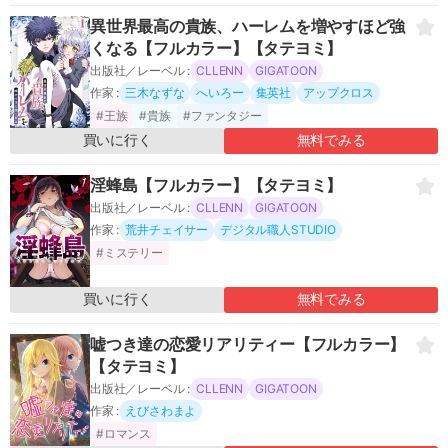
異世界最高の貴族、ハーレムを増やすほど強
くなる【フルカラー】【タテヨミ】
出版社／レーベル :
CLLENN
GIGATOON
作家 :
三木なずな
へいろー
集英社
アップクロス
#王族
#貴族
#ファンタジー
買いに行く
無料でみる
淫蜂島【フルカラー】【タテヨミ】
出版社／レーベル :
CLLENN
GIGATOON
作家 :
荒井チェイサー
デジタル職人STUDIO
#ミステリー
買いに行く
無料でみる
嘘つき達の恋愛リアリティー【フルカラー】
【タテヨミ】
出版社／レーベル :
CLLENN
GIGATOON
作家 :
えびさわまよ
#ロマンス