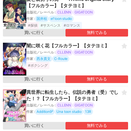
【フルカラー】【タテヨミ】
出版社／レーベル :
CLLENN
GIGATOON
作家 :
国井桂
ef toon studio
#探偵
#サスペンス
#ロマンス
買いに行く
無料でみる
闇に咲く花【フルカラー】【タテヨミ】
出版社／レーベル :
CLLENN
GIGATOON
作家 :
西永貴文
C-Route
#ボクシング
買いに行く
無料でみる
異世界に転生したら、伝説の勇者（受）でし
た！？【フルカラー】【タテヨミ】
出版社／レーベル :
CLLENN
GIGATOON
作家 :
Addition9²
Una toon studio
13R
買いに行く
無料でみる