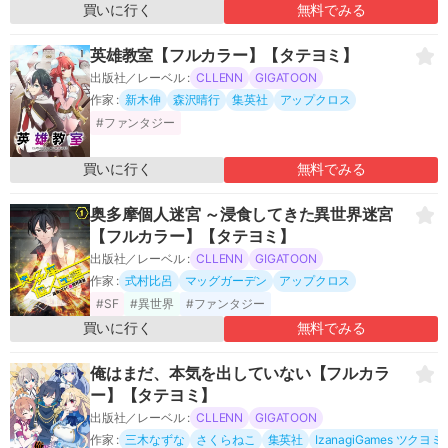
買いに行く
無料でみる
英雄教室【フルカラー】【タテヨミ】
出版社／レーベル :
CLLENN
GIGATOON
作家 :
新木伸
森沢晴行
集英社
アップクロス
#ファンタジー
買いに行く
無料でみる
奥多摩個人迷宮 ～浸食してきた異世界迷宮
【フルカラー】【タテヨミ】
出版社／レーベル :
CLLENN
GIGATOON
作家 :
式村比呂
マッグガーデン
アップクロス
#SF
#異世界
#ファンタジー
買いに行く
無料でみる
俺はまだ、本気を出していない【フルカラ
ー】【タテヨミ】
出版社／レーベル :
CLLENN
GIGATOON
作家 :
三木なずな
さくらねこ
集英社
IzanagiGames ツク