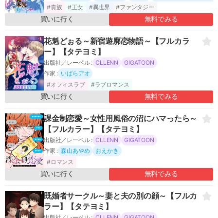
#貴族
#王女
#異世界
#ファンタジー
買いに行く
無料でみる
花魁どぉる～新宿遊廓恋物語～【フルカラ
ー】【タテヨミ】
出版社／レーベル :
CLLENN
GIGATOON
作家 :
いばらアオ
#オフィスラブ
#ラブロマンス
買いに行く
無料でみる
課金制恋愛～女性用風俗の沼にハマったら～
【フルカラー】【タテヨミ】
出版社／レーベル :
CLLENN
GIGATOON
作家 :
森山あやめ
おえかき
#ロマンス
買いに行く
無料でみる
既婚者サークル～妻と夫の別の顔～【フルカ
ラー】【タテヨミ】
出版社／レーベル :
CLLENN
GIGATOON