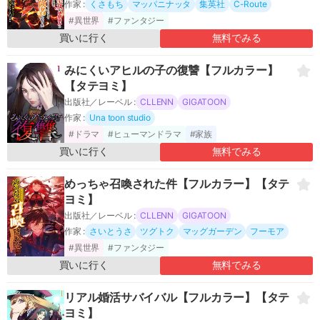
さん出来た～【フルカラー】【タテヨミ】
作家 :
くさもち
マッパニナッタ
集英社
C-Route
#異世界
#ファンタジー
買いに行く
無料でみる
みにくいアヒルの子の復讐【フルカラー】
【タテヨミ】
出版社／レーベル :
CLLENN
GIGATOON
作家 :
Una toon studio
#ドラマ
#ヒューマンドラマ
#家族
買いに行く
無料でみる
めっちゃ召喚された件【フルカラー】【タテ
ヨミ】
出版社／レーベル :
CLLENN
GIGATOON
作家 :
さいとうさ
ツグトク
マッグガーデン
フーモア
#異世界
#ファンタジー
買いに行く
無料でみる
リアル婚活サバイバル【フルカラー】【タテ
ヨミ】