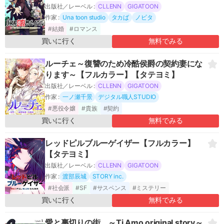
出版社／レーベル :
CLLENN
GIGATOON
作家 :
Una toon studio
タカば
ノビタ
#結婚
#ロマンス
買いに行く
無料でみる
ルーチェ～復讐のため冷酷侯爵の契約妻にな
ります～【フルカラー】【タテヨミ】
出版社／レーベル :
CLLENN
GIGATOON
作家 :
一ノ瀬千景
デジタル職人STUDIO
#悪役令嬢
#貴族
#契約
買いに行く
無料でみる
レッドピルブルーゲイザー【フルカラー】
【タテヨミ】
出版社／レーベル :
CLLENN
GIGATOON
作家 :
渡部辰城
STORY inc.
#社会派
#SF
#サスペンス
#ミステリー
買いに行く
無料でみる
愛と裏切りの街 ～Ti Amo original story～