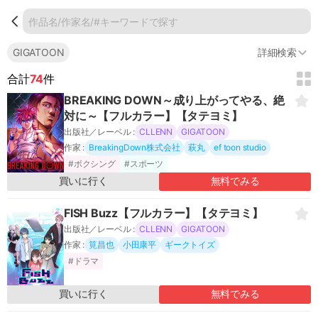
GIGATOON
詳細検索
合計
74
件
タイプ
タテヨミ
マンガ
アニメ
BREAKING DOWN～成り上がってやる、絶
連載情報
完結
対に～【フルカラー】【タテヨミ】
出版社／レーベル :
CLLENN
GIGATOON
作品名
作家 :
BreakingDown株式会社
萩丸
ef toon studio
#ボクシング
#スポーツ
作家名
買いに行く
無料でみる
声優
FISH Buzz【フルカラー】【タテヨミ】
出版社／レーベル :
CLLENN
GIGATOON
ジャンル
作家 :
筧昌也
小田康平
ギークトイズ
キーワード
#ドラマ
レーベル
買いに行く
無料でみる
GIGATOON
✕