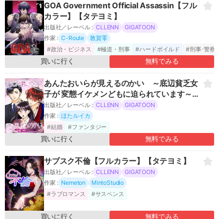
GOA Government Official Assassin【フル
出版社
カラー】【タテヨミ】
出版社／レーベル :
CLLENN
GIGATOON
作品を検索
リセット
作家 :
C-Route
敦賀零
#政治・ビジネス
#極道・刑事
#ハードボイルド
#刑事･警察
買いに行く
無料でみる
あんたおいらが見えるのかい ～底辺貧乏女
子が 変態イケメンどもに迫られています～
【フルカラー】【タテヨミ】
出版社／レーベル :
CLLENN
GIGATOON
作家 :
ほたルイカ
#結婚
#ファンタジー
買いに行く
無料でみる
サブスク不倫【フルカラー】【タテヨミ】
出版社／レーベル :
CLLENN
GIGATOON
作家 :
Nemeton
MintoStudio
#ラブロマンス
#サスペンス
買いに行く
無料でみる