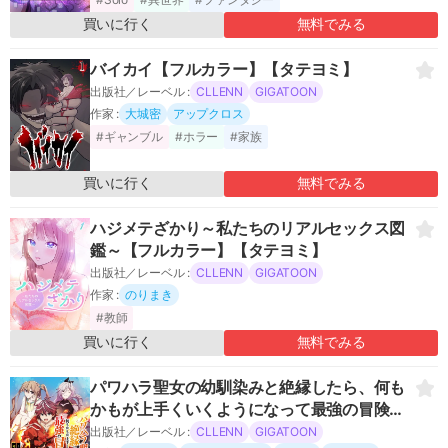
買いに行く
無料でみる
バイカイ【フルカラー】【タテヨミ】
出版社／レーベル :
CLLENN
GIGATOON
作家 :
大城密
アップクロス
#ギャンブル
#ホラー
#家族
買いに行く
無料でみる
ハジメテざかり～私たちのリアルセックス図
鑑～【フルカラー】【タテヨミ】
出版社／レーベル :
CLLENN
GIGATOON
作家 :
のりまき
#教師
買いに行く
無料でみる
パワハラ聖女の幼馴染みと絶縁したら、何も
かもが上手くいくようになって最強の冒険者
になった～ついでに優しくて可愛い嫁もたく
出版社／レーベル :
CLLENN
GIGATOON